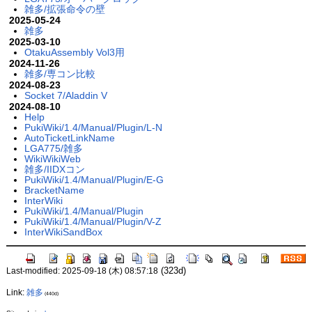
雑多/拡張命令の壁
2025-05-24
雑多
2025-03-10
OtakuAssembly Vol3用
2024-11-26
雑多/専コン比較
2024-08-23
Socket 7/Aladdin V
2024-08-10
Help
PukiWiki/1.4/Manual/Plugin/L-N
AutoTicketLinkName
LGA775/雑多
WikiWikiWeb
雑多/IIDXコン
PukiWiki/1.4/Manual/Plugin/E-G
BracketName
InterWiki
PukiWiki/1.4/Manual/Plugin
PukiWiki/1.4/Manual/Plugin/V-Z
InterWikiSandBox
(323d)
Last-modified: 2025-09-18 (木) 08:57:18
Link:
雑多
(440d)