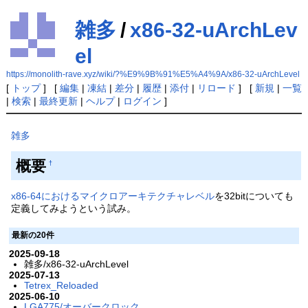
雑多
/
x86-32-uArchLev
el
https://monolith-rave.xyz/wiki/?%E9%9B%91%E5%A4%9A/x86-32-uArchLevel
[
トップ
] [
編集
|
凍結
|
差分
|
履歴
|
添付
|
リロード
] [
新規
|
一覧
|
検索
|
最終更新
|
ヘルプ
|
ログイン
]
雑多
概要
†
x86-64におけるマイクロアーキテクチャレベル
を32bitについても
定義してみようという試み。
最新の20件
2025-09-18
雑多/x86-32-uArchLevel
2025-07-13
Tetrex_Reloaded
2025-06-10
LGA775/オーバークロック